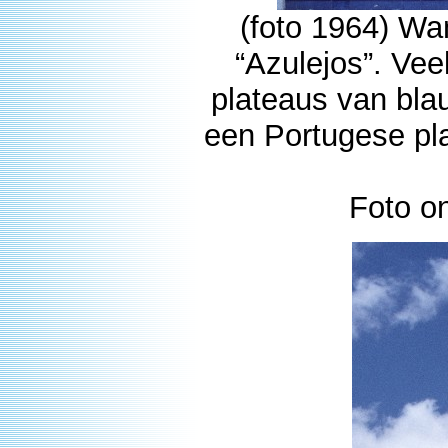
(foto 1964) W
“Azulejos”. Ve
plateaus van bla
een Portugese pla
Foto o