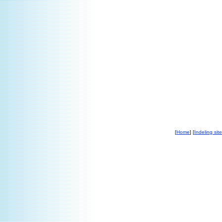
[
Home
] [
Indeling site