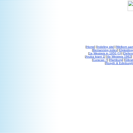
[
Home
] [
Indeling site
] [
Welkom aan
[
Bemanning index
] [
Opleiding
[
1e Westreis in 1950 (1)
] [
Oefenr
[
Aruba krant 1
] [
4e Westreis 1962
] 
[
Curacao 7
] [
Hamburg
] [
Gibral
[
Rosyth & Edinburgh