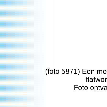
(foto 5871) Een m
flatwo
Foto ontv