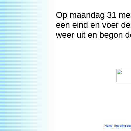
Op maandag 31 mei
een eind en voer d
weer uit en begon d
[
Home
] [
Indeling sit