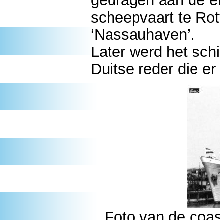
gedragen aan de e
scheepvaart te Ro
‘Nassauhaven’.
Later werd het sch
Duitse reder die er
Foto van de coa