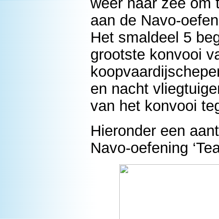
weer naar zee om t
aan de Navo-oefen
Het smaldeel 5 beg
grootste konvooi v
koopvaardijschepe
en nacht vliegtuige
van het konvooi te
Hieronder een aant
Navo-oefening ‘Te