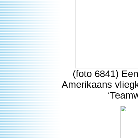
(foto 6841) Ee
Amerikaans vlieg
‘Teamwo