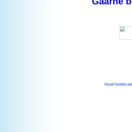
Gaarne b
[
Home
] [
Indeling sit