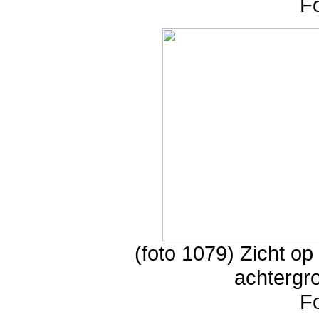
F
(foto 1079) Zicht op
achtergr
F