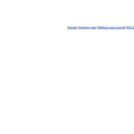
[
Home
] [
Indeling site
] [
Welkom aan boord
] [
QH-1