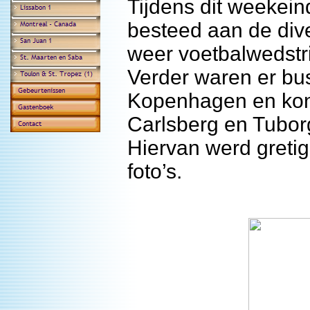
Tijdens dit weekei
besteed aan de div
weer voetbalwedstr
Verder waren er bu
Kopenhagen en kon
Carlsberg en Tubor
Hiervan werd greti
foto’s.