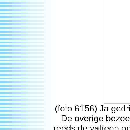
(foto 6156) Ja gedr
De overige bezoe
reeds de valreep op