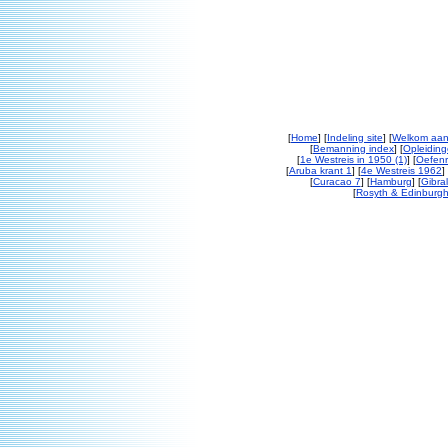
[
Home
] [
Indeling site
] [
Welkom aan
[
Bemanning index
] [
Opleiding
[
1e Westreis in 1950 (1)
] [
Oefenr
[
Aruba krant 1
] [
4e Westreis 1962
] 
[
Curacao 7
] [
Hamburg
] [
Gibral
[
Rosyth & Edinburgh