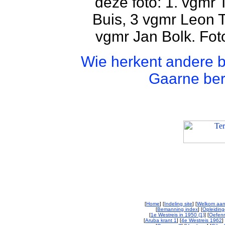
deze foto: 1. vgmr
Buis, 3 vgmr Leon T
vgmr Jan Bolk. Fo
Wie herkent andere 
Gaarne ber
[
Home
] [
Indeling site
] [
Welkom aan
[
Bemanning index
] [
Opleiding
[
1e Westreis in 1950 (1)
] [
Oefenr
[
Aruba krant 1
] [
4e Westreis 1962
] 