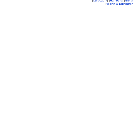
[
Curacao 7
] [
Hamburg
] [
Gibral
[
Rosyth & Edinburgh