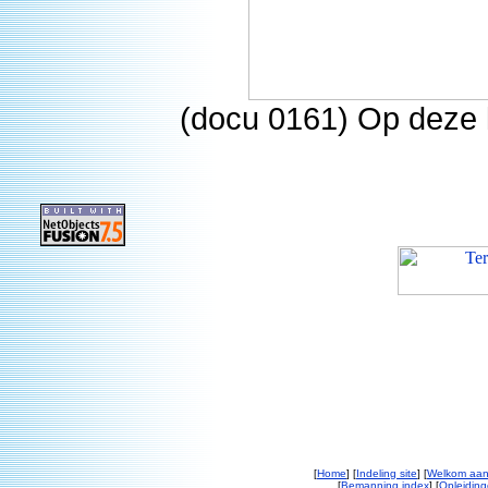
(docu 0161) Op deze k
[
Home
] [
Indeling site
] [
Welkom aan
[
Bemanning index
] [
Opleiding