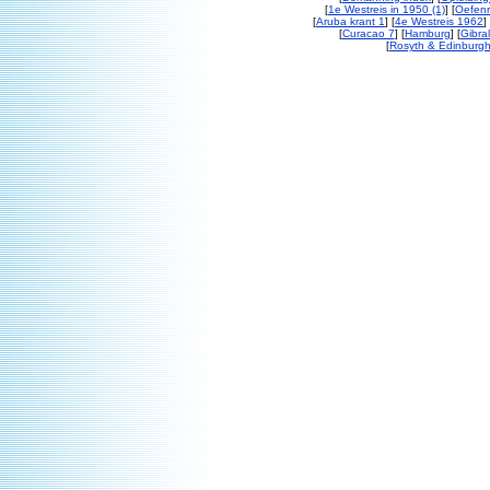
[
1e Westreis in 1950 (1)
] [
Oefenr
[
Aruba krant 1
] [
4e Westreis 1962
] 
[
Curacao 7
] [
Hamburg
] [
Gibral
[
Rosyth & Edinburgh