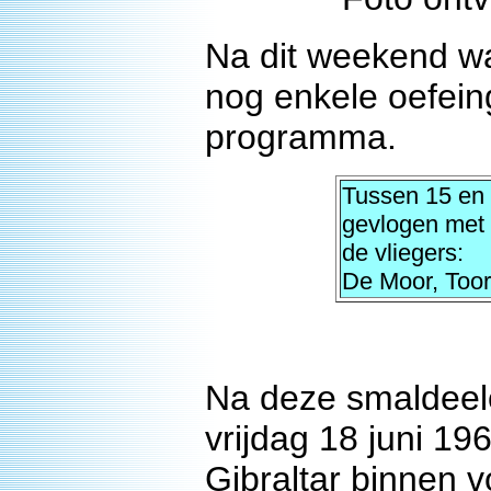
Na dit weekend wa
nog enkele oefein
programma.
Tussen 15 en 
gevlogen met
de vliegers:
De Moor, Toor
Na deze smaldeelo
vrijdag 18 juni 1
Gibraltar binnen v