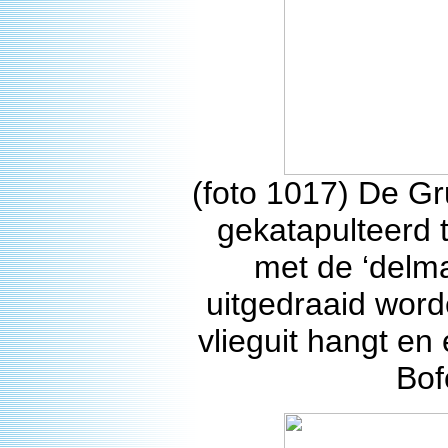
(foto 1017) De G
gekatapulteerd 
met de ‘delmar
uitgedraaid word
vlieguit hangt e
Bof